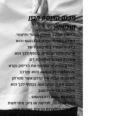
מבנה הדיסק הבין
חולייתי:
הדיסק מורכב מחלק פנימי וחיצוני.
החלק הפנימי נקרא NUCLEUS והוא
ג'לטיני ועשיר בתרכובות של
מיקרו-סוכרים ומים, בנוסף לכך הוא
משולל עצבוב ואספקת דם.
החלק החיצוני שעוטף את הדיסק נקרא
ANNULUS FIBROSUS והוא מורכב
משכבות עבות של קולגן אשר מטרתן
לקבע את ה NUCLEUS. בנוסף לכך הוא
מעוצבב על ידי העצב
הsinuvertebral nerve .
בשל טראומה, חולשה או ניוון מתרחשת
לעיתים היווצרות קרעים זעירים אשר
גורמים לזליגה החוצה של ה NUCLEUS