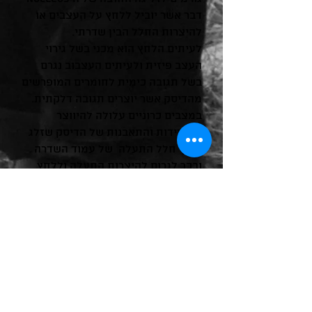
דבר אשר יוביל ללחץ על העצבים או
להיצרות החלל הבין שדרתי.
לעיתים הלחץ הוא מכני בשל גירוי
העצב פיזית ולעיתים העצבוב נגרם
בשל תגובה כימית לחומרים המופרשים
מהדיסק אשר יוצרים תגובה דלקתית.
במצבים כרוניים עלולה להיווצר
הסתיידות והתאבנות של הדיסק שזלג
לתוך חלל התעלה של עמוד השדרה
ובכך לגרום להיצרות התעלה וללחץ
ישיר על העצבים.
בעיות ברכיים
הפגיעות הנפוצות בקליניקה קשורות
לפציעות ספורט. מה לעשות, בארצנו
אנשים אוהבים לרוץ, והרבה. אולי הם
בורחים ממישהו, או ממשהו, או
מעצמם לעיתים.