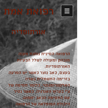
רפואת אמת
אורתופדיה
הרפואה הסינית נותנת מענה
מובהק ומעולה לשלל הבעיות
האורתופדיות.
בעצם, כאב נוצר כאשר יש הפרעה
בזרימה החשמלית בשדה
האלקטרומגנטי, כלומר חסימה של
צ'י בערוץ האנרגיה. כאשר נסיר
את החסימה הכאב יתפוגג.
היכולת המופלאה של הרפואה