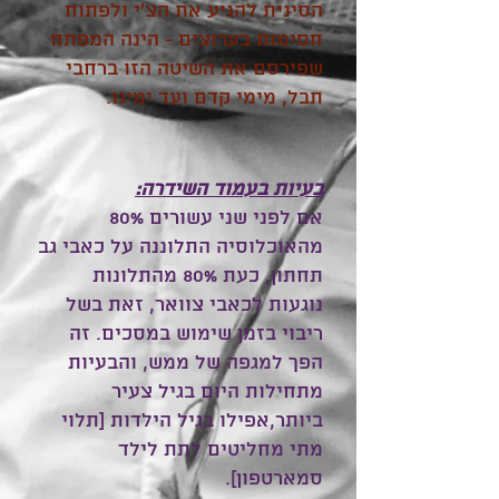
הסינית להניע את הצ'י ולפתוח
חסימות בערוצים - הינה המפתח
שפירסם את השיטה הזו ברחבי
תבל, מימי קדם ועד ימינו.
בעיות בעמוד השידרה:
אם לפני שני עשורים 80%
מהאוכלוסיה התלוננה על כאבי גב
תחתון, כעת 80% מהתלונות
נוגעות לכאבי צוואר, זאת בשל
ריבוי בזמן שימוש במסכים. זה
הפך למגפה של ממש, והבעיות
מתחילות היום בגיל צעיר
ביותר,אפילו בגיל הילדות [תלוי
מתי מחליטים לתת לילד
סמארטפון].