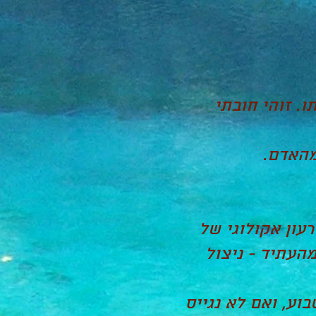
. זוהי חובתי
מהאדם.
עון אקולוגי של
מהעתיד - ניצול
וע, ואם לא נגייס