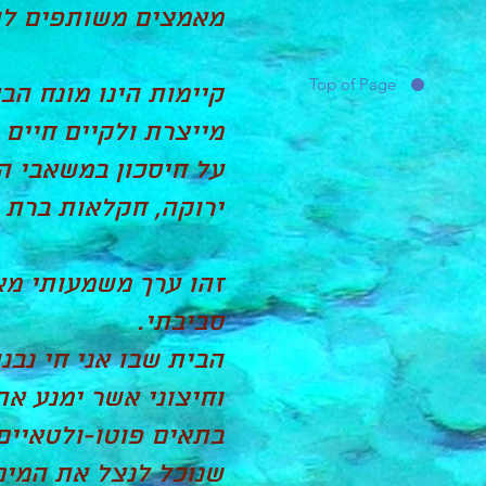
מאמצים משותפים להצ
Top of Page
קיימות הינו מונח ה
מייצרת ולקיים חיים 
על חיסכון במשאבי הט
ירוקה, חקלאות ברת 
זהו ערך משמעותי מאו
סביבתי.
הבית שבו אני חי נבנ
וחיצוני אשר ימנע את
בתאים פוטו-ולטאיים
שנוכל לנצל את המים