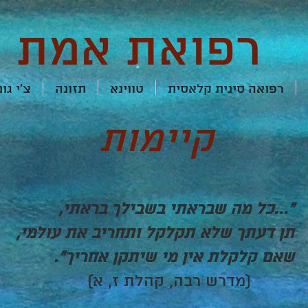
רפואת אמת
רפואה סינית קלאסית
טווינא
תזונה
צ'י גונ
קיימות
"...כל מה שבראתי בשבילך בראתי,
תן דעתך שלא תקלקל ותחריב את עולמי,
שאם קלקלת אין מי שיתקן אחריך".
(מדרש רבה, קהלת ז, א)