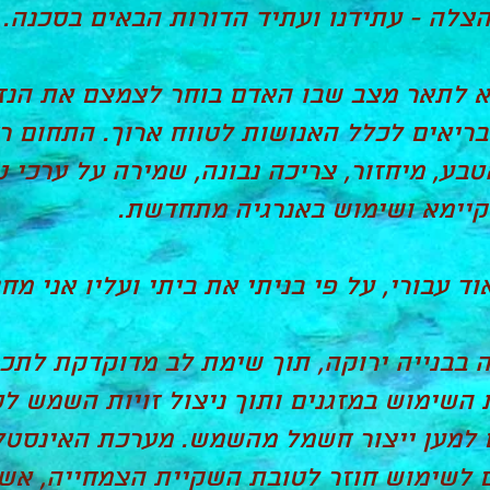
לה - עתידנו ועתיד הדורות הבאים בסכנה.
בא לתאר מצב שבו האדם בוחר לצמצם את הנ
בריאים לכלל האנושות לטווח ארוך. התחום ר
בע, מיחזור, צריכה נבונה, שמירה על ערכי טב
קיימא ושימוש באנרגיה מתחדשת.
ד עבורי, על פי בניתי את ביתי ועליו אני מח
ה בבנייה ירוקה, תוך שימת לב מדוקדקת לתכנו
 השימוש במזגנים ותוך ניצול זויות השמש ל
 למען ייצור חשמל מהשמש. מערכת האינסטל
 לשימוש חוזר לטובת השקיית הצמחייה, אשר